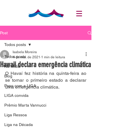
Post
Todos posts
Isabela Moreira
Todos posts
4 de mai. de 2021
1 min de leitura
Hawaii declara emergência climática
Na Mídia
O Havaí fez história na quinta-feira ao 
Blog
se tornar o primeiro estado a declarar 
Papo com a LIGA
uma emergência climática. ⠀
⠀
LIGA convida
Prêmio Marta Vannucci
Liga Ressoa
Liga na Década