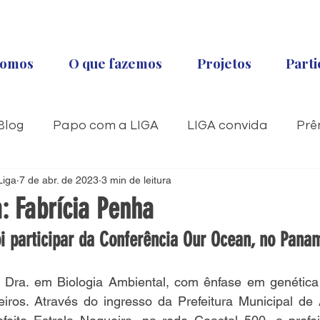
omos
O que fazemos
Projetos
Parti
Blog
Papo com a LIGA
LIGA convida
Prê
Liga
Década
7 de abr. de 2023
3 min de leitura
: Fabrícia Penha
i participar da Conferência Our Ocean, no Pana
 Dra. em Biologia Ambiental, com ênfase em genética
iros. Através do ingresso da Prefeitura Municipal de 