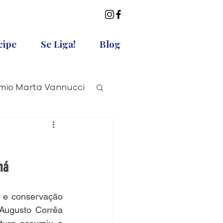
cipe
Se Liga!
Blog
mio Marta Vannucci
má
 e conservação 
Augusto Corrêa 