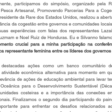
ormente, participamos do simpósio, organizado pela 
 Pesca Artesanal, Promovendo Parcerias Para a Coges
esidente da Rare dos Estados Unidos, realizou a abertu
ância da cogestão entre governos e comunidades locais.
suas experiências com falas dos representantes Laza
uzmam e Noel Ruiz de Honduras. Eu e Silvanno falamos
ento crucial para a minha participação na conferênc
ca representante feminina entre os líderes dos governos 
 destacadas ações como um banco comunitário de
 atividade econômica alternativa para momento em qu
levância de ações de educação ambiental para levar te
Oceânica para o Desenvolvimento Sustentável (Déca
nidades costeiras e a importância das conexões ent
onais. Finalizamos o segundo dia participando do paine
portante para enfrentar os desafios relacionados a