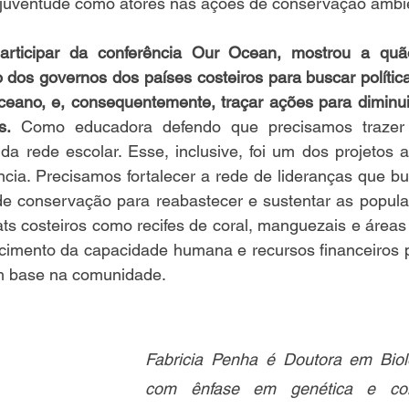
 juventude como atores nas ações de conservação ambie
articipar da conferência Our Ocean, mostrou a quão
 dos governos dos países costeiros para buscar política
eano, e, consequentemente, traçar ações para diminuir 
s.
 Como educadora defendo que precisamos trazer 
da rede escolar. Esse, inclusive, foi um dos projetos 
cia. Precisamos fortalecer a rede de lideranças que bu
e conservação para reabastecer e sustentar as populaç
ts costeiros como recifes de coral, manguezais e áreas
lecimento da capacidade humana e recursos financeiros p
m base na comunidade.
Fabricia Penha é Doutora em Biolo
com ênfase em genética e con