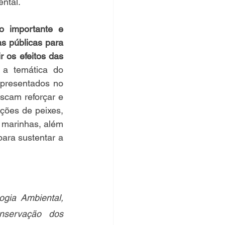
ntal.
 importante e 
s públicas para 
os efeitos das 
a temática do 
apresentados no 
scam reforçar e 
ões de peixes, 
 marinhas, além 
ara sustentar a 
gia Ambiental, 
servação dos 