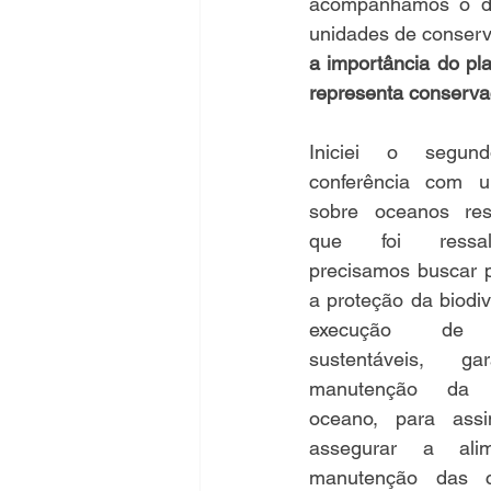
acompanhamos o diá
unidades de conser
a importância do pl
representa conserva
Iniciei o segun
conferência com u
sobre oceanos resi
que foi ressal
precisamos buscar po
a proteção da biodiv
execução de at
sustentáveis, ga
manutenção da 
oceano, para ass
assegurar a alim
manutenção das c