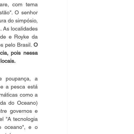
Rare, com tema 
tão". O senhor 
ra do simpósio, 
 As localidades 
ide e Royke da 
 pelo Brasil. 
O 
ia, pois nessa 
locais.
 poupança, a 
e a pesca está 
máticas como a 
da do Oceano) 
re governos e 
l "A tecnologia 
o oceano", e o 