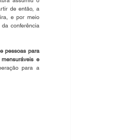
tura assumiu o 
ir de então, a 
ra, e por meio 
da conferência 
e pessoas para 
mensuráveis e 
eração para a 