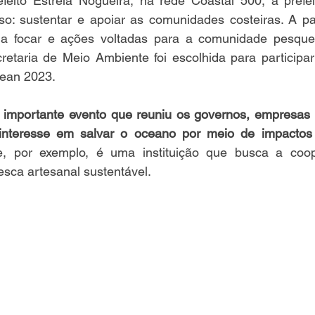
feito Estrela Nogueira, na rede Coastal 500, a prefei
o: sustentar e apoiar as comunidades costeiras. A part
 a focar e ações voltadas para a comunidade pesquei
etaria de Meio Ambiente foi escolhida para participar 
ean 2023. 
importante evento que reuniu os governos, empresas 
nteresse em salvar o oceano por meio de impactos 
, por exemplo, é uma instituição que busca a coop
sca artesanal sustentável. 