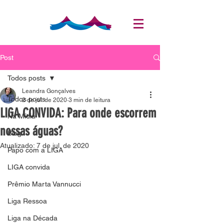
Post
Todos posts
Leandra Gonçalves
Todos posts
2 de jul. de 2020
3 min de leitura
LIGA CONVIDA: Para onde escorrem
Na Mídia
nossas águas?
Blog
Atualizado:
7 de jul. de 2020
Papo com a LIGA
LIGA convida
Prêmio Marta Vannucci
Liga Ressoa
Liga na Década