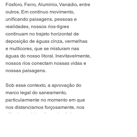
Fósforo, Ferro, Alumínio, Vanádio, entre 
outros. Em contínuo movimento, 
unificando paisagens, pessoas e 
realidades, nossos rios-tigres 
continuam no trajeto horizontal de 
deposição de águas cinza, vermelhas 
e multicores, que se misturam nas 
águas do nosso litoral. Inevitavelmente, 
nossos rios conectam nossas vidas e 
nossas paisagens. 
Sob esse contexto, a aprovação do 
marco legal do saneamento, 
particularmente no momento em que 
nos distanciamos forçosamente, nos 
alija da participação mais efetiva na 
discussão de um assunto tão sensível 
e imprescindível à nossa vida. Uma 
observação do sociólogo Gilberto 