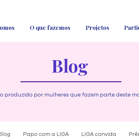
omos
O que fazemos
Projetos
Parti
Blog
 produzido por mulheres que fazem parte deste m
Blog
Papo com a LIGA
LIGA convida
Prê