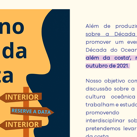
Além de produz
sobre a Década
promover um even
Década do Ocea
além da costa', 
outubro de 2021.
Nosso objetivo co
discussão sobre 
cultura oceânic
trabalham e estudam
promovendo 
interdisciplinar s
pretendemos leva
da costa.