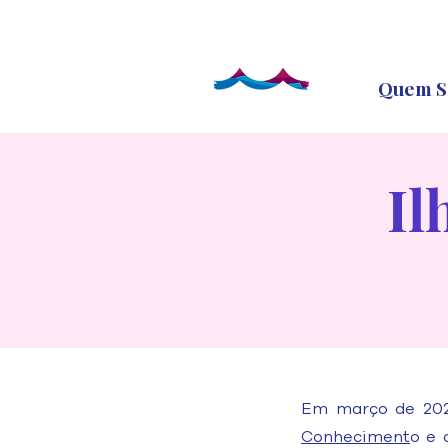
Quem S
Il
Em março de 202
Conheciment
o e