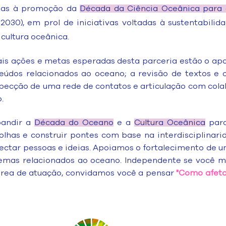
adas à promoção da
Década da Ciência Oceânica para
2030), em prol de iniciativas voltadas à sustentabili
 cultura oceânica.
ais ações e metas esperadas desta parceria estão o apoi
údos relacionados ao oceano; a revisão de textos e o
specção de uma rede de contatos e articulação com cola
.
pandir a
Década do Oceano
e a
Cultura Oceânica
para
lhas e construir pontes com base na interdisciplinari
ectar pessoas e ideias. Apoiamos o fortalecimento de 
emas relacionados ao oceano. Independente se você mo
a área de atuação, convidamos você a pensar
"Como afeto