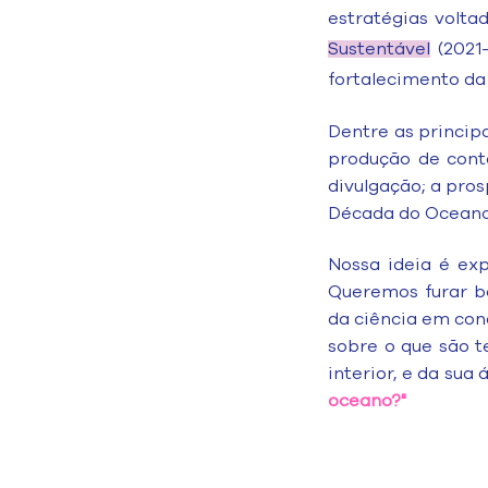
estratégias volt
Sustentável
(2021-
fortalecimento da
Dentre as princip
produção de conte
divulgação; a pro
Década do Oceano
Nossa ideia é ex
Queremos furar bo
da ciência em con
sobre o que são t
interior, e da su
oceano?"