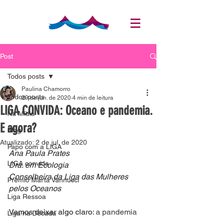
Post
Todos posts
Paulina Chamorro
Todos posts
29 de jun. de 2020
4 min de leitura
LIGA CONVIDA: Oceano e pandemia.
Na Mídia
E agora?
Blog
Atualizado:
2 de jul. de 2020
Papo com a LIGA
Ana Paula Prates 
LIGA convida
Dra. em Ecologia
Conselheira da Liga das Mulheres 
Prêmio Marta Vannucci
pelos Oceanos 
Liga Ressoa
Vamos deixar algo claro
: a pandemia 
Liga na Década