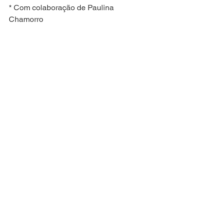
* Com colaboração de Paulina 
Chamorro
[1]
 Sugestão: assistam a série – “A 
pandemia nossa de cada dia” 
https://www.youtube.com/watch?