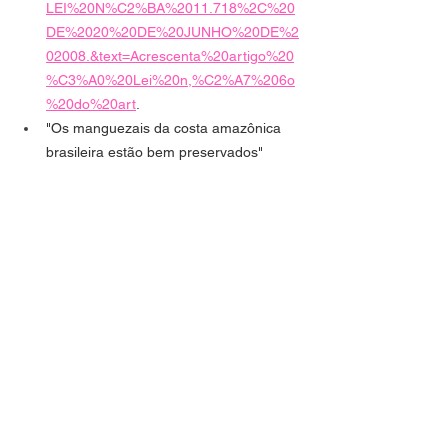
LEI%20N%C2%BA%2011.718%2C%20
DE%2020%20DE%20JUNHO%20DE%2
02008.&text=Acrescenta%20artigo%20
%C3%A0%20Lei%20n,%C2%A7%206o
%20do%20art
.
"Os manguezais da costa amazônica 
brasileira estão bem preservados" 
https://abori.com.br/amazonia/cobertos-
por-floresta-manguezais-da-amazonia-
brasileira-se-mantem-preservados/
Sobre a entrevistada