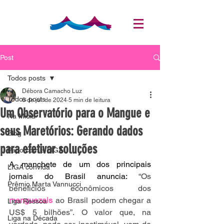
Post
Todos posts
Débora Camacho Luz
Todos posts
6 de jul. de 2024
5 min de leitura
Um Observatório para o Mangue e
Na Mídia
seus Maretórios: Gerando dados
Blog
para efetivar soluções
Papo com a LIGA
A manchete de um dos principais 
LIGA convida
jornais do Brasil anuncia: 
“Os 
Prêmio Marta Vannucci
benefícios econômicos dos 
manguezais
 ao Brasil podem chegar a 
Liga Ressoa
US$ 5 bilhões”. O valor que, na 
Liga na Década