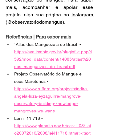
mais, acompanhar e apoiar esse 
projeto, siga sua página no 
Instagram
(@observatoriodomangue).
Referências | Para saber mais
¹Atlas dos Manguezaia do Brasil  - 
https://ava.icmbio.gov.br/pluginfile.php/4
592/mod_data/content/14085/atlas%20
dos_manguezais_do_brasil.pdf
Projeto Observatório do Mangue e 
seus Maretórios - 
https://www.rufford.org/projects/indira-
angela-luza-eyzaguirre/mangrove-
observatory-building-knowledge-
mangroves-we-want/
Lei nº 11.718 - 
https://www.planalto.gov.br/ccivil_03/_at
o20072010/2008/lei/l11718.htm#:~:text=