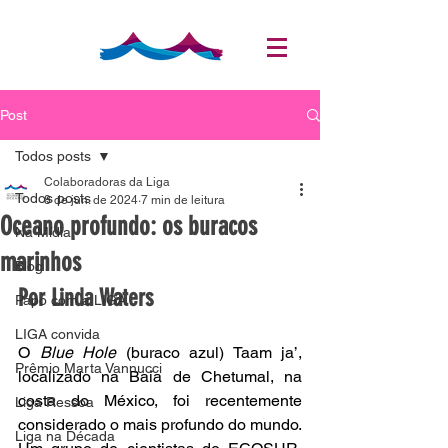
Post
Todos posts
Colaboradoras da Liga
Todos posts
8 de jun. de 2024
7 min de leitura
Oceano profundo: os buracos
Na Mídia
marinhos
Blog
Por Linda Waters
Papo com a LIGA
LIGA convida
O 
Blue Hole
 (buraco azul) Taam ja’, 
Prêmio Marta Vannucci
localizado na Baía de Chetumal, na 
costa do México, foi recentemente 
Liga Ressoa
considerado o mais profundo do mundo. 
Liga na Década