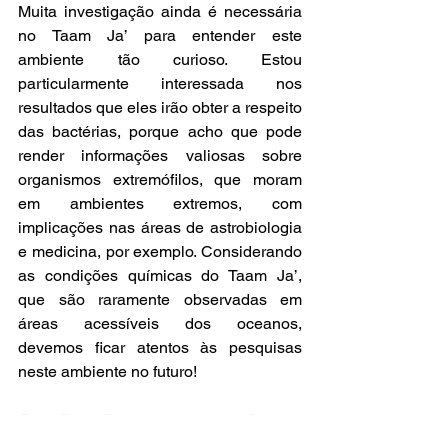
Muita investigação ainda é necessária 
no Taam Ja’ para entender este 
ambiente tão curioso. Estou 
particularmente interessada nos 
resultados que eles irão obter a respeito 
das bactérias, porque acho que pode 
render informações valiosas sobre 
organismos extremófilos, que moram 
em ambientes extremos, com 
implicações nas áreas de astrobiologia 
e medicina, por exemplo. Considerando 
as condições químicas do Taam Ja’, 
que são raramente observadas em 
áreas acessíveis dos oceanos, 
devemos ficar atentos às pesquisas 
neste ambiente no futuro!
Foto: Fig. 4 Bastos et al., 2013. “Buracas: 
Novel and unusual sinkhole-like features in 