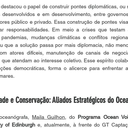
estacou o papel de construir pontes diplomáticas, ou s
s desenvolvidos e em desenvolvimento, entre governo
etores público e privado. Essa construção de pontes visa 
ar responsabilidades. Em meio a crises que testam a
 pandemias, mudanças climáticas e conflitos regionai
u que a solução passa por mais diplomacia, não meno
m atores difíceis, manutenção de canais de negocia
ue atendam ao interesse coletivo. Esse espírito colabor
uições democráticas, forma o alicerce para enfrentar a
 mares.
ade e Conservação: Aliados Estratégicos do Oce
oceanógrafa, 
Maila Guilhon
, do 
Programa Ocean Voi
ty of Edinburgh
 e, atualmente, à frente do GT Capta