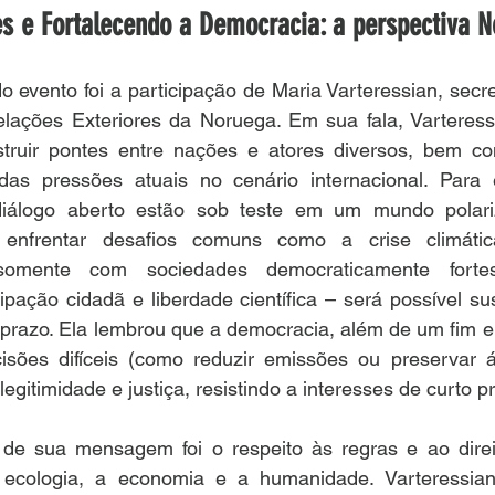
es e Fortalecendo a Democracia: a perspectiva 
evento foi a participação de Maria Varteressian, secre
elações Exteriores da Noruega. Em sua fala, Varteressi
truir pontes entre nações e atores diversos, bem com
as pressões atuais no cenário internacional. Para e
diálogo aberto estão sob teste em um mundo polari
enfrentar desafios comuns como a crise climática.
omente com sociedades democraticamente fort
cipação cidadã e liberdade científica – será possível su
 prazo. Ela lembrou que a democracia, além de um fim e
isões difíceis (como reduzir emissões ou preservar á
gitimidade e justiça, resistindo a interesses de curto p
 de sua mensagem foi o respeito às regras e ao direito
cologia, a economia e a humanidade. Varteressian r