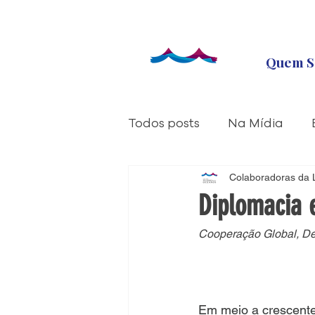
Quem S
Todos posts
Na Mídia
Liga Ressoa
Colaboradoras da 
Liga na 
Diplomacia 
Cooperação Global, De
Em meio a crescentes