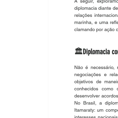
A seguir, exploramo
diplomacia diante de
relações internacio
marinha, e uma refl
clamando por ação co
🏛️Diplomacia co
Não é necessário, 
negociações e rela
objetivos de manei
conhecidos como di
desenvolver acordos 
No Brasil, a diplo
Itamaraty: um compo
interesses nacionai