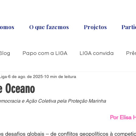
omos
O que fazemos
Projetos
Parti
Blog
Papo com a LIGA
LIGA convida
Prê
Liga
Década
6 de ago. de 2025
10 min de leitura
e Oceano
mocracia e Ação Coletiva pela Proteção Marinha
Por 
Elisa 
 desafios globais – de conflitos geopolíticos à competiç