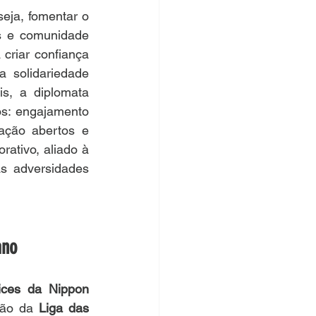
eja, fomentar o 
s e comunidade 
criar confiança 
 solidariedade 
s, a diplomata 
s: engajamento 
ção abertos e 
ativo, aliado à 
s adversidades 
ano
ces da Nippon 
ção da 
Liga das 