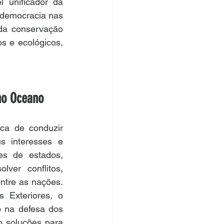
 unificador da 
 democracia nas 
da conservação 
s e ecológicos, 
no Oceano
ca de conduzir 
s interesses e 
es de estados, 
er conflitos, 
ntre as nações. 
 Exteriores, o 
o na defesa dos 
 soluções para 