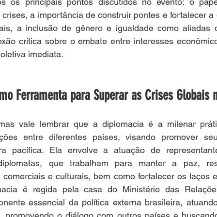
s os principais pontos discutidos no evento: o papel
 crises, a importância de construir pontes e fortalecer a
nais, a inclusão de gênero e igualdade como aliadas 
exão crítica sobre o embate entre interesses econômico
letiva imediata.
mo Ferramenta para Superar as Crises Globais 
mas vale lembrar que a diplomacia é a milenar práti
ções entre diferentes países, visando promover seu
ra pacífica. Ela envolve a atuação de representant
plomatas, que trabalham para manter a paz, resolv
comerciais e culturais, bem como fortalecer os laços e
macia é regida pela casa do Ministério das Relações
nente essencial da política externa brasileira, atuand
s, promovendo o diálogo com outros países e buscando