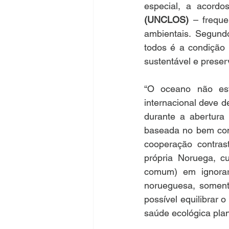
especial, a acord
(UNCLOS) 
– frequ
ambientais. Segund
todos é a condição 
sustentável e prese
“O oceano não es
internacional deve 
durante a abertura
baseada no bem comu
cooperação contras
própria Noruega, cu
comum) em ignorar
norueguesa, somente
possível equilibrar 
saúde ecológica plan