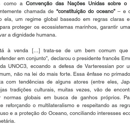
os como a 
Convenção das Nações Unidas sobre o D
entemente chamada de 
“constituição do oceano”
 – e d
o ela, um regime global baseado em regras claras e
para proteger os ecossistemas marinhos, garantir uma
rvar a dignidade humana.
tá à venda […] trata-se de um bem comum que 
defender em conjunto”, declarou o presidente francês E
 da UNOC3, ecoando a defesa de Varteressian por u
m, não na lei do mais forte. Essa ênfase no primado d
ta com tendências de alguns atores (entre eles, Jap
jas tradições culturais, muitas vezes, vão de encon
 normas globais em busca de ganhos próprios. Para
 reforçando o multilateralismo e respeitando as regr
o uso e a proteção do Oceano, conciliando interesses e
etária.