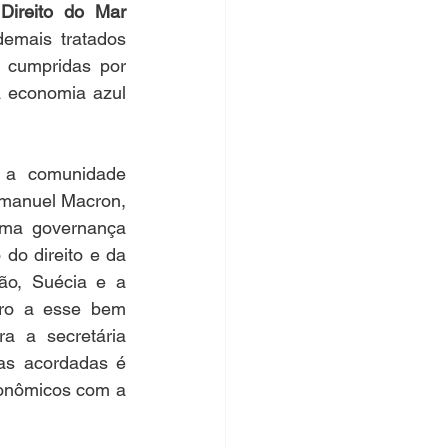
ireito do Mar 
emais tratados 
 cumpridas por 
 economia azul 
a comunidade 
mmanuel Macron, 
ma governança 
o direito e da 
ão, Suécia e a 
tro a esse bem 
 a secretária 
as acordadas é 
conômicos com a 