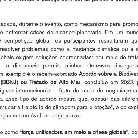
stacada, durante o evento, como mecanismo para promo
 e enfrentar crises de alcance planetário. Em um mun
 e competição global, os participantes ressaltaram q
 resolver problemas como a mudança climática ou a 
obais exigem soluções coordenadas: por meio de trata
l… a diplomacia permite alinhar interesses divergen
Um exemplo é o recém-acordado 
Acordo sobre a Biodive
 (BBNJ) ou Tratado de Alto Mar
, concluído em 2023, p
guas internacionais – fruto de anos de negociações 
ca. Esse tipo de acordo mostra que, apesar das diferen
mudar a trajetória de pilhagem para proteção”, e de expl
ação sustentável de longo prazo.
to como “
força unificadora em meio a crises globais
”, c