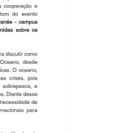
a cooperação e 
resolução de crises, especialmente no contexto oceânico. Esse foi o tom do evento 
ranée - campus 
idas sobre os 
a discutir como 
 Oceano, desde 
cas. O oceano, 
s crises, pois 
 sobrepesca, e 
os. Diante desse 
 necessidade de 
nacionais para 