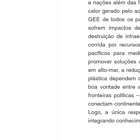
e nações além das f
calor gerado pelo a
GEE de todos os pa
sofrem impactos de
destruição de infra
corrida por recurso
pacíficos para medi
promover soluções c
em alto-mar, a reduç
plástica dependem d
boa vontade entre 
fronteiras políticas
conectam continentes
Logo, a única respo
integrando conhecim