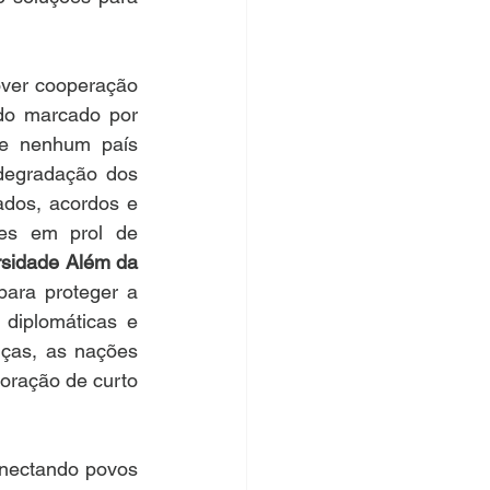
ver cooperação 
do marcado por 
ue nenhum país 
degradação dos 
dos, acordos e 
tes em prol de 
rsidade Além da 
ara proteger a 
diplomáticas e 
ças, as nações 
oração de curto 
onectando povos 