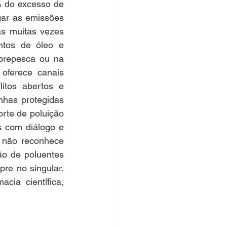
 do excesso de 
ar as emissões 
s muitas vezes 
tos de óleo e 
brepesca ou na 
oferece canais 
itos abertos e 
has protegidas 
rte de poluição 
 com diálogo e 
 não reconhece 
ão de poluentes 
re no singular. 
ia científica, 