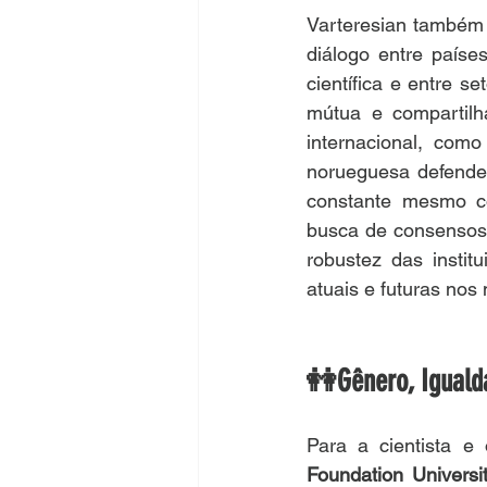
Varteresian também d
diálogo entre paíse
científica e entre s
mútua e compartilh
internacional, como
norueguesa defende
constante mesmo co
busca de consensos q
robustez das instit
atuais e futuras nos
👭Gênero, Iguald
Para a cientista e 
Foundation Universi