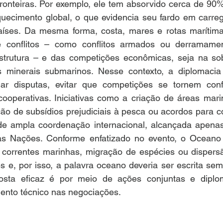
ronteiras. Por exemplo, ele tem absorvido cerca de 90%
quecimento global, o que evidencia seu fardo em carreg
íses. Da mesma forma, costa, mares e rotas marítima
 conflitos – como conflitos armados ou derramamen
estrutura – e das competições econômicas, seja na so
s minerais submarinos. Nesse contexto, a diplomacia 
ar disputas, evitar que competições se tornem confl
ooperativas. Iniciativas como a criação de áreas marin
ão de subsídios prejudiciais à pesca ou acordos para co
e ampla coordenação internacional, alcançada apenas
as Nações. Conforme enfatizado no evento, o Oceano
 – correntes marinhas, migração de espécies ou dispers
 e, por isso, a palavra oceano deveria ser escrita semp
sta eficaz é por meio de ações conjuntas e diplomac
ento técnico nas negociações.