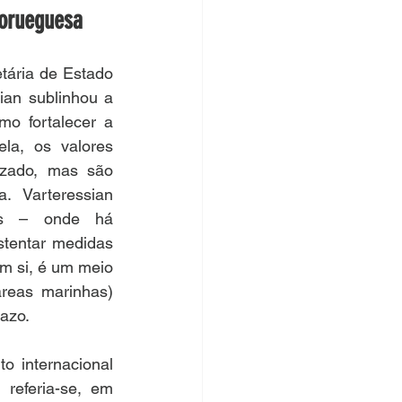
Norueguesa
tária de Estado 
an sublinhou a 
o fortalecer a 
la, os valores 
zado, mas são 
 Varteressian 
es – onde há 
stentar medidas 
m si, é um meio 
reas marinhas) 
razo.
 internacional 
eferia-se, em 