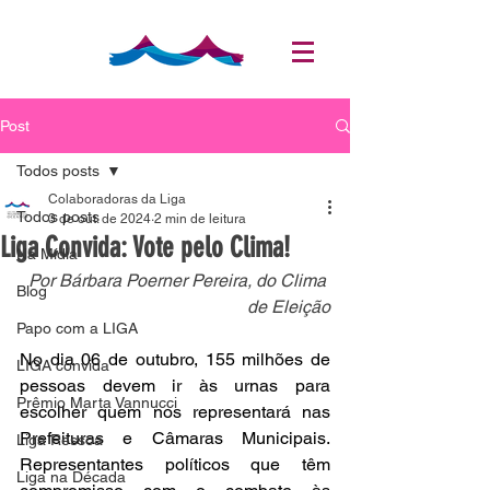
Post
Todos posts
Colaboradoras da Liga
Todos posts
3 de out. de 2024
2 min de leitura
Liga Convida: Vote pelo Clima!
Na Mídia
Por Bárbara 
Poerner Pereira, do Clima 
Blog
de Eleição
Papo com a LIGA
No dia 06 de outubro, 155 milhões de 
LIGA convida
pessoas devem ir às urnas para 
Prêmio Marta Vannucci
escolher quem nos representará nas 
Prefeituras e Câmaras Municipais. 
Liga Ressoa
Representantes políticos que têm 
Liga na Década