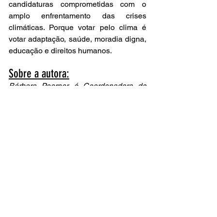
candidaturas comprometidas com o 
amplo enfrentamento das crises 
climáticas. Porque votar pelo clima é 
votar adaptação, saúde, moradia digna, 
educação e direitos humanos.
Sobre a autora:
Bárbara Poerner é Coordenadora de 
Comunicação no Clima de Eleição, 
uma plataforma que visa 
impulsionar a 
transição climática justa no Brasil, por 
meio de incidência política e 
participação social.