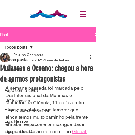
Post
Todos posts
Paulina Chamorro
Todos posts
15 de fev. de 2021
1 min de leitura
Mulheres e Oceano: chegou a hora
Na Mídia
de sermos protagonistas
Blog
A semana passada foi marcada pelo 
Papo com a LIGA
Dia Internacional da Meninas e 
LIGA convida
Mulheres na Ciência, 11 de fevereiro. 
Uma data global para lembrar que 
Prêmio Marta Vannucci
ainda temos muito caminho pela frente 
Liga Ressoa
em abrir espaços e termos igualdade 
de gênero. De acordo com The 
Global 
Liga na Década