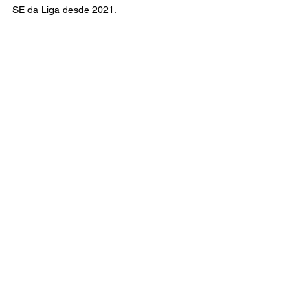
SE da Liga desde 2021.
Bruna Canal está na SE da Liga desde 
2025.