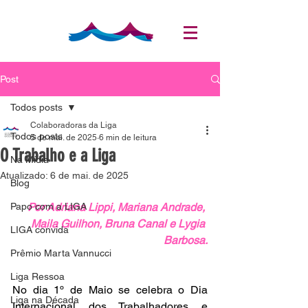
Post
Todos posts
Colaboradoras da Liga
Todos posts
5 de mai. de 2025
6 min de leitura
O Trabalho e a Liga
Na Mídia
Atualizado:
6 de mai. de 2025
Blog
Papo com a LIGA
Por Adriana Lippi, Mariana Andrade, 
Maila Guilhon, Bruna Canal e Lygia 
LIGA convida
Barbosa.
Prêmio Marta Vannucci
Liga Ressoa
No dia 1º de Maio se celebra o Dia 
Liga na Década
Internacional dos Trabalhadores e 