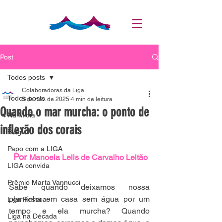
Post
Todos posts
Colaboradoras da Liga
Todos posts
5 de nov. de 2025
4 min de leitura
Quando o mar murcha: o ponto de
Na Mídia
inflexão dos corais
Blog
Papo com a LIGA
Por 
Manoela Lelis de Carvalho Leitão
LIGA convida
Prêmio Marta Vannucci
Sabe quando deixamos nossa 
plantinha em casa sem água por um 
Liga Ressoa
tempo e ela murcha? Quando 
Liga na Década