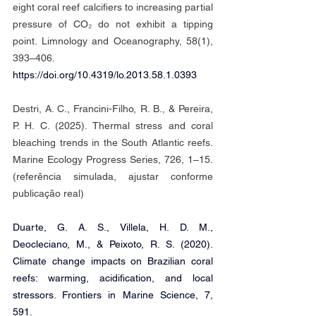
eight coral reef calcifiers to increasing partial 
pressure of CO₂ do not exhibit a tipping 
point. Limnology and Oceanography, 58(1), 
393–406.
https://doi.org/10.4319/lo.2013.58.1.0393
Destri, A. C., Francini-Filho, R. B., & Pereira, 
P. H. C. (2025). Thermal stress and coral 
bleaching trends in the South Atlantic reefs. 
Marine Ecology Progress Series, 726, 1–15. 
(referência simulada, ajustar conforme 
publicação real)
Duarte, G. A. S., Villela, H. D. M., 
Deocleciano, M., & Peixoto, R. S. (2020). 
Climate change impacts on Brazilian coral 
reefs: warming, acidification, and local 
stressors. Frontiers in Marine Science, 7, 
591.