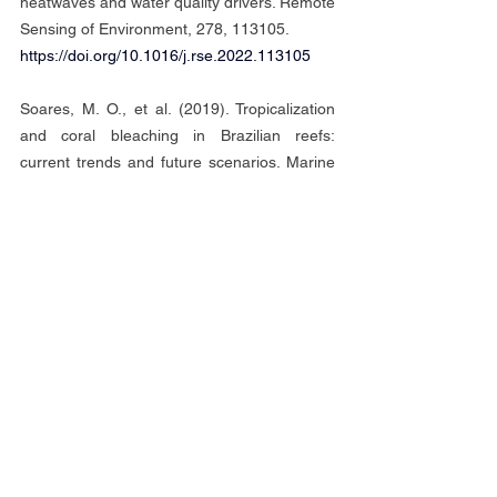
heatwaves and water quality drivers. Remote 
Sensing of Environment, 278, 113105.
https://doi.org/10.1016/j.rse.2022.113105
Soares, M. O., et al. (2019). Tropicalization 
and coral bleaching in Brazilian reefs: 
current trends and future scenarios. Marine 
Pollution Bulletin, 142, 123–133.
https://doi.org/10.1016/j.marpolbul.2019.03.
017
Xu, C., Lenton, T. M., & Scheffer, M. (2025). 
Climate tipping elements: risk assessment 
for coral reefs under 1.5–2°C warming. 
Science Advances, 11(4), eade7821.
https://doi.org/10.1126/sciadv.ade7821