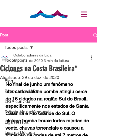
Post
Todos posts
Colaboradoras da Liga
Todos posts
22 de jul. de 2020
3 min de leitura
Ciclones na Costa Brasileira*
Na Mídia
Atualizado:
29 de dez. de 2020
Blog
No final de junho um fenômeno 
Papo com a LIGA
chamado ciclone bomba atingiu cerca 
de 16 cidades na região Sul do Brasil, 
LIGA convida
especificamente nos estados de Santa 
Prêmio Marta Vannucci
Catarina e Rio Grande do Sul. O 
ciclone bomba trouxe fortes rajadas de 
Liga Ressoa
vento, chuvas torrenciais e causou a 
Liga na Década
formação de ondas de até 7 metros de 