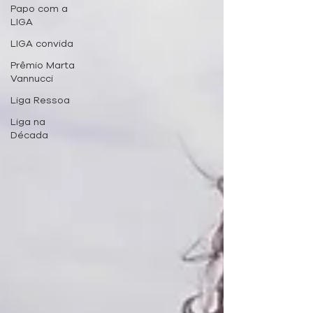
Papo com a
LIGA
LIGA convida
Prêmio Marta
Vannucci
Liga Ressoa
Liga na
Década